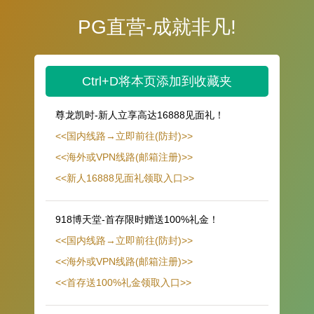
PG直营-成就非凡!
Ctrl+D将本页添加到收藏夹
尊龙凯时-新人立享高达16888见面礼！
<<国内线路→立即前往(防封)>>
<<海外或VPN线路(邮箱注册)>>
<<新人16888见面礼领取入口>>
918博天堂-首存限时赠送100%礼金！
<<国内线路→立即前往(防封)>>
<<海外或VPN线路(邮箱注册)>>
<<首存送100%礼金领取入口>>